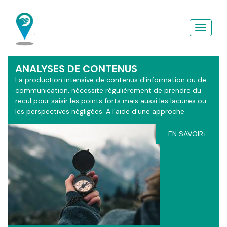
Aller
au
contenu
principal
ANALYSES DE CONTENUS
La production intensive de contenus d'information ou de
communication, nécessite régulièrement de prendre du
recul pour saisir les points forts mais aussi les lacunes ou
les perspectives négligées. A l'aide d'une approche
sémiotique enrichie d'apports théologique, les grilles
d'analyses du ContactGPS s'adaptent à vos contextes.
EN SAVOIR+