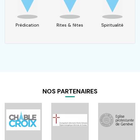
Prédication
Rites & fêtes
Spiritualité
NOS PARTENAIRES
Pagination
age