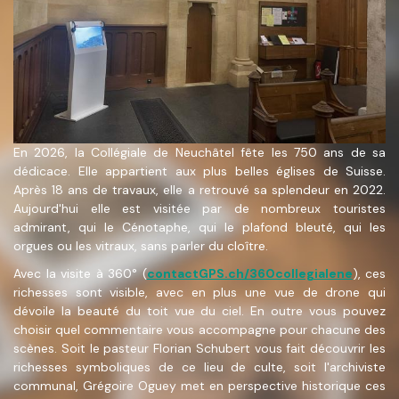
En 2026, la Collégiale de Neuchâtel fête les 750 ans de sa
dédicace. Elle appartient aux plus belles églises de Suisse.
Après 18 ans de travaux, elle a retrouvé sa splendeur en 2022.
Aujourd'hui elle est visitée par de nombreux touristes
admirant, qui le Cénotaphe, qui le plafond bleuté, qui les
orgues ou les vitraux, sans parler du cloître.
Avec la visite à 360° (
contactGPS.ch/360collegialene
), ces
richesses sont visible, avec en plus une vue de drone qui
dévoile la beauté du toit vue du ciel. En outre vous pouvez
choisir quel commentaire vous accompagne pour chacune des
scènes. Soit le pasteur Florian Schubert vous fait découvrir les
richesses symboliques de ce lieu de culte, soit l'archiviste
communal, Grégoire Oguey met en perspective historique ces