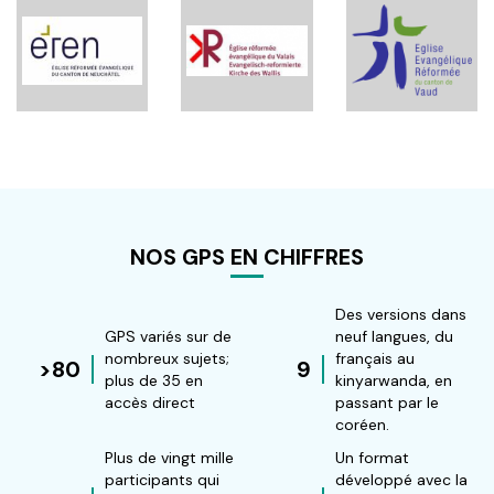
récédente
NOS GPS EN CHIFFRES
Des versions dans
GPS variés sur de
neuf langues, du
nombreux sujets;
français au
>80
9
plus de 35 en
kinyarwanda, en
accès direct
passant par le
coréen.
Plus de vingt mille
Un format
participants qui
développé avec la