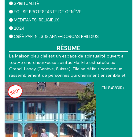
SPIRITUALITÉ
EGLISE PROTESTANTE DE GENÈVE
MÉDITANTS
RELIGIEUX
2024
CRÉÉ PAR
NILS & ANNE-DORCAS PHILDIUS
RÉSUMÉ
La Maison bleu ciel est un espace de spiritualité ouvert à
tout-e chercheur-euse spirituel-le. Elle est située au
Grand-Lancy (Genève, Suisse). Elle se définit comme un
rassemblement de personnes qui cheminent ensemble et
qui partagent des démarches d’approfondissement
EN SAVOIR+
spirituel, dans la joie de l’échange. Ce GPS360 offre un
360°
tour d'horizon des activités, intérieures mais aussi
extérieures, notamment le suivi d'une méditation land art,
conduite par Anne-Dorcas. Un méditation online originale
autour des 4 règnes (minéral, végétal, animal...) a été
conçue par Nils Phildius ainsi qu'un positionnement GPS
autour des différentes formes d'expériences chrétiennes.