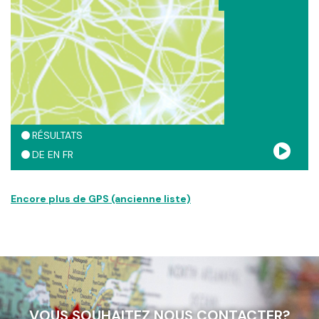
le soutien de l'EPG, l'Eglise Protestante de Genève, à
l'occasion des 500 ans de la naissance du Réformateur.
RÉSULTATS
DE
EN
FR
Encore plus de GPS (ancienne liste)
VOUS SOUHAITEZ NOUS CONTACTER?