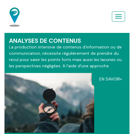
Aller
au
contenu
principal
ANALYSES DE CONTENUS
La production intensive de contenus d'information ou de
communication, nécessite régulièrement de prendre du
recul pour saisir les points forts mais aussi les lacunes ou
les perspectives négligées. A l'aide d'une approche
sémiotique enrichie d'apports théologique, les grilles
d'analyses du ContactGPS s'adaptent à vos contextes.
EN SAVOIR+