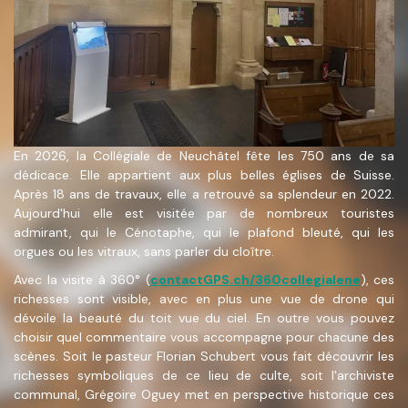
En 2026, la Collégiale de Neuchâtel fête les 750 ans de sa
dédicace. Elle appartient aux plus belles églises de Suisse.
Après 18 ans de travaux, elle a retrouvé sa splendeur en 2022.
Aujourd'hui elle est visitée par de nombreux touristes
admirant, qui le Cénotaphe, qui le plafond bleuté, qui les
orgues ou les vitraux, sans parler du cloître.
Avec la visite à 360° (
contactGPS.ch/360collegialene
), ces
richesses sont visible, avec en plus une vue de drone qui
dévoile la beauté du toit vue du ciel. En outre vous pouvez
choisir quel commentaire vous accompagne pour chacune des
scènes. Soit le pasteur Florian Schubert vous fait découvrir les
richesses symboliques de ce lieu de culte, soit l'archiviste
communal, Grégoire Oguey met en perspective historique ces