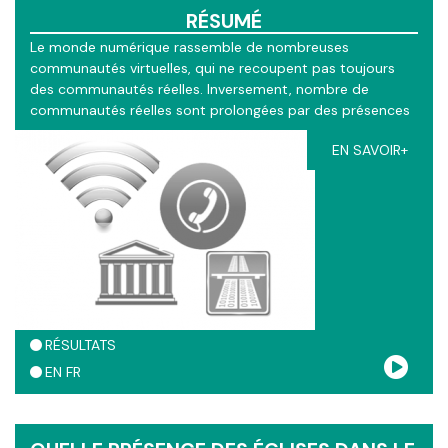
RÉSUMÉ
Le monde numérique rassemble de nombreuses
communautés virtuelles, qui ne recoupent pas toujours
des communautés réelles. Inversement, nombre de
communautés réelles sont prolongées par des présences
virtuelles. Qu'est-ce que cela signifie pour les églises ? Les
EN SAVOIR+
communautés chrétiennes sont aujourd'hui à l'ère d'une
forme d'hybridation des présences. Cette outil aide à
réfléchir sur les différentes formes de présence que le
numérique rend possible, en s'appuyant sur quatre récits
du Nouveau Testament.
RÉSULTATS
EN
FR