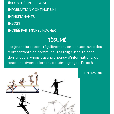
IDENTITÉ
INFO-COM
FORMATION CONTINUE UNIL
ENSEIGNANTS
2023
CRÉÉ PAR
MICHEL KOCHER
RÉSUMÉ
Les journalistes sont régulièrement en contact avec des
représentants de communautés religieuses. Ils sont
demandeurs -mais aussi preneurs- d'informations, de
réactions, éventuellement de témoignages. Et ce à
temps... et à contre temps. C'est dire que les agendas et
EN SAVOIR+
les intérêts des uns et des autres ne sont pas toujours
convergents. Il faut dès lors trouver des équilibres, dans
différentes situations et interactions. Ce GPS
"cartographie" les 4 principaux équilibres, du point de vue
du communiquant. C'est sa position que nous cherchons
à mieux comprendre.
Session : "Communautés religieuses, pluralisme et enjeux
de société", jeudi 30 novembre 2023, UNIL, Anthropole