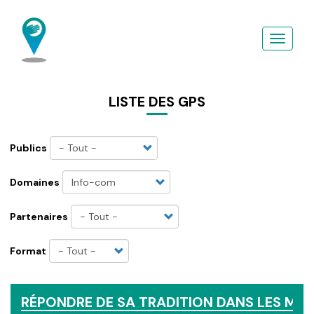
Aller
au
contenu
principal
LISTE DES GPS
Publics
Domaines
Partenaires
Format
RÉPONDRE DE SA TRADITION DANS LES MÉD