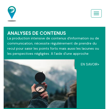
Aller
au
contenu
principal
ANALYSES DE CONTENUS
La production intensive de contenus d'information ou de
communication, nécessite régulièrement de prendre du
recul pour saisir les points forts mais aussi les lacunes ou
les perspectives négligées. A l'aide d'une approche
sémiotique enrichie d'apports théologique, les grilles
d'analyses du ContactGPS s'adaptent à vos contextes.
EN SAVOIR+