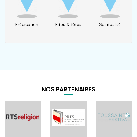
Prédication
Rites & fêtes
Spiritualité
NOS PARTENAIRES
Pagination
age