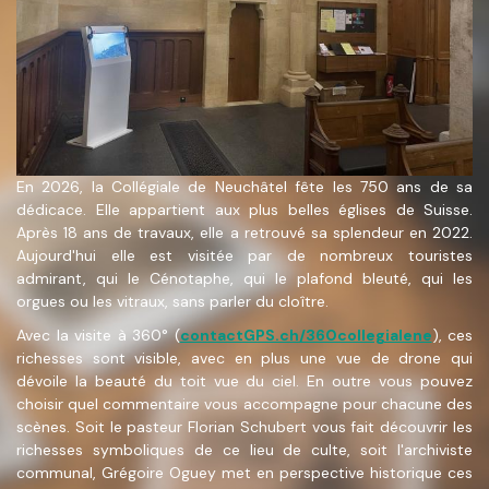
En 2026, la Collégiale de Neuchâtel fête les 750 ans de sa
dédicace. Elle appartient aux plus belles églises de Suisse.
Après 18 ans de travaux, elle a retrouvé sa splendeur en 2022.
Aujourd'hui elle est visitée par de nombreux touristes
admirant, qui le Cénotaphe, qui le plafond bleuté, qui les
orgues ou les vitraux, sans parler du cloître.
Avec la visite à 360° (
contactGPS.ch/360collegialene
), ces
richesses sont visible, avec en plus une vue de drone qui
dévoile la beauté du toit vue du ciel. En outre vous pouvez
choisir quel commentaire vous accompagne pour chacune des
scènes. Soit le pasteur Florian Schubert vous fait découvrir les
richesses symboliques de ce lieu de culte, soit l'archiviste
communal, Grégoire Oguey met en perspective historique ces