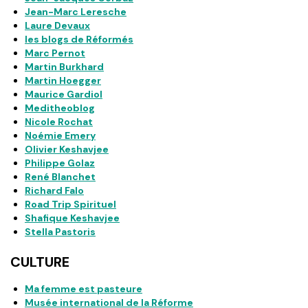
Jean-Marc Leresche
Laure Devaux
les blogs de Réformés
Marc Pernot
Martin Burkhard
Martin Hoegger
Maurice Gardiol
Meditheoblog
Nicole Rochat
Noémie Emery
Olivier Keshavjee
Philippe Golaz
René Blanchet
Richard Falo
Road Trip Spirituel
Shafique Keshavjee
Stella Pastoris
CULTURE
Ma femme est pasteure
Musée international de la Réforme