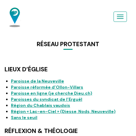
Aller
au
contenu
principal
RÉSEAU PROTESTANT
LIEUX D’ÉGLISE
Paroisse de la Neuveville
Paroisse réformée d’Ollon-Villars
Paroisse en ligne (je cherche Dieu.ch)
Paroisses du syndicat de l’Erguël
Région du Chablais vaudois
Région « Lac-en-Ciel » (Diesse, Nods, Neuveville)
Sans le seuil
RÉFLEXION & THÉOLOGIE