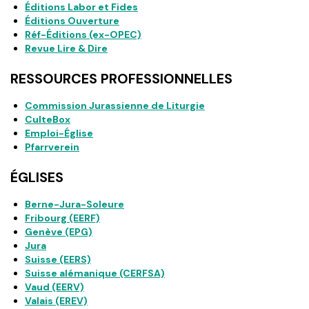
Éditions Labor et Fides
Éditions Ouverture
Réf-Éditions (ex-OPEC)
Revue Lire & Dire
RESSOURCES PROFESSIONNELLES
Commission Jurassienne de Liturgie
CulteBox
Emploi-Église
Pfarrverein
ÉGLISES
Berne-Jura-Soleure
Fribourg (EERF)
Genève (EPG)
Jura
Suisse (EERS)
Suisse alémanique (CERFSA)
Vaud (EERV)
Valais (EREV)