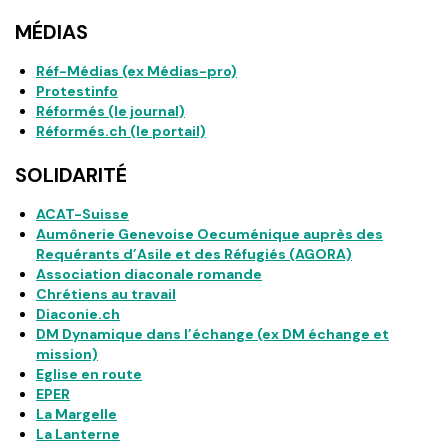
MÉDIAS
Réf-Médias (ex Médias-pro)
Protestinfo
Réformés (le journal)
Réformés.ch (le portail)
SOLIDARITÉ
ACAT-Suisse
Aumônerie Genevoise Oecuménique auprès des
Requérants d’Asile et des Réfugiés (AGORA)
Association diaconale romande
Chrétiens au travail
Diaconie.ch
DM Dynamique dans l’échange (ex DM échange et
mission)
Eglise en route
EPER
La Margelle
La Lanterne