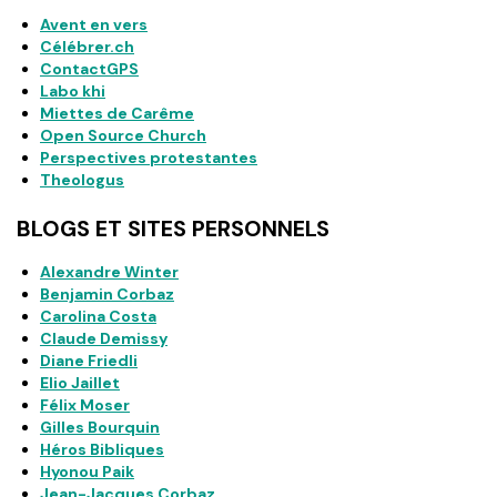
Avent en vers
Célébrer.ch
ContactGPS
Labo khi
Miettes de Carême
Open Source Church
Perspectives protestantes
Theologus
BLOGS ET SITES PERSONNELS
Alexandre Winter
Benjamin Corbaz
Carolina Costa
Claude Demissy
Diane Friedli
Elio Jaillet
Félix Moser
Gilles Bourquin
Héros Bibliques
Hyonou Paik
Jean-Jacques Corbaz