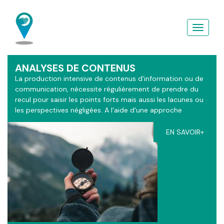
Aller
au
contenu
principal
ANALYSES DE CONTENUS
La production intensive de contenus d'information ou de
communication, nécessite régulièrement de prendre du
recul pour saisir les points forts mais aussi les lacunes ou
les perspectives négligées. A l'aide d'une approche
sémiotique enrichie d'apports théologique, les grilles
d'analyses du ContactGPS s'adaptent à vos contextes.
EN SAVOIR+