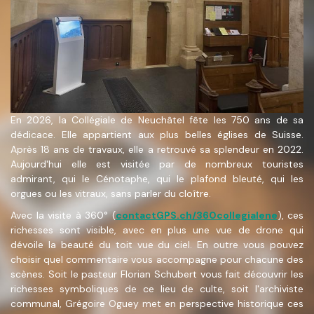
En 2026, la Collégiale de Neuchâtel fête les 750 ans de sa
dédicace. Elle appartient aux plus belles églises de Suisse.
Après 18 ans de travaux, elle a retrouvé sa splendeur en 2022.
Aujourd'hui elle est visitée par de nombreux touristes
admirant, qui le Cénotaphe, qui le plafond bleuté, qui les
orgues ou les vitraux, sans parler du cloître.
Avec la visite à 360° (
contactGPS.ch/360collegialene
), ces
richesses sont visible, avec en plus une vue de drone qui
dévoile la beauté du toit vue du ciel. En outre vous pouvez
choisir quel commentaire vous accompagne pour chacune des
scènes. Soit le pasteur Florian Schubert vous fait découvrir les
richesses symboliques de ce lieu de culte, soit l'archiviste
communal, Grégoire Oguey met en perspective historique ces